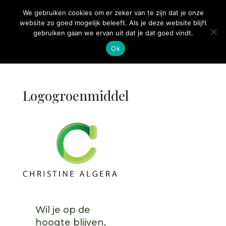
06-243.356.88
info@christinealgera.nl
We gebruiken cookies om er zeker van te zijn dat je onze
website zo goed mogelijk beleeft. Als je deze website blijft
gebruiken gaan we ervan uit dat je dat goed vindt.
Ok
Logogroenmiddel
Wil je op de
hoogte blijven,